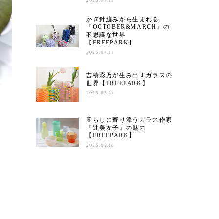
2025.09.11
かぎ針編みから生まれる
『OCTOBER&MARCH』の
不思議な世界
【FREEPARK】
2025.04.11
吉積彩乃が生み出すガラスの
世界【FREEPARK】
2025.03.24
暮らしに寄り添うガラス作家
『辻美友子』の魅力
【FREEPARK】
2025.02.16