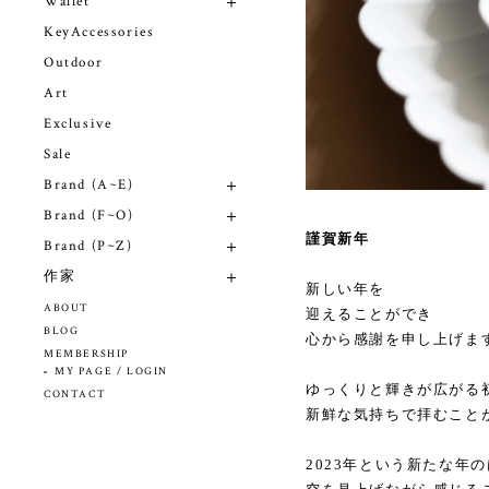
Wallet
KeyAccessories
Outdoor
Art
Exclusive
Sale
Brand (A~E)
Brand (F~O)
謹賀新年
Brand (P~Z)
作家
新しい年を
ABOUT
迎えることができ
BLOG
心から感謝を申し上げま
MEMBERSHIP
MY PAGE / LOGIN
ゆっくりと輝きが広がる
CONTACT
新鮮な気持ちで拝むこと
2023年という新たな年