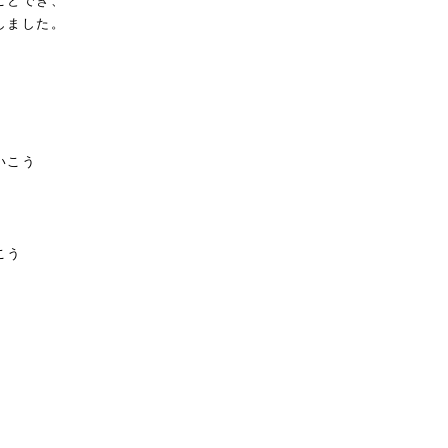
ことでき、
しました。
いこう
こう