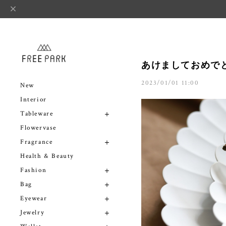
あけましておめでと
2023/01/01 11:00
New
Interior
Tableware
Flowervase
Fragrance
Health & Beauty
Fashion
Bag
Eyewear
Jewelry