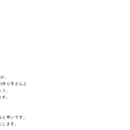
、
。
。
すが、
の作り手さんと
よう、
ます。
ると幸いです。
たします。