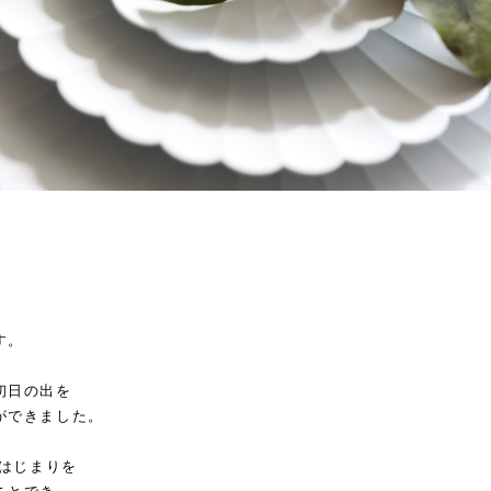
す。
初日の出を
ができました。
のはじまりを